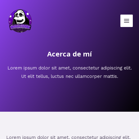
Ir
Main
al
Men
contenido
Acerca de mí
Lorem ipsum dolor sit amet, consectetur adipiscing elit.
Ut elit tellus, luctus nec ullamcorper mattis.
Lorem ipsum dolor sit amet, consectetur adipiscing elit.