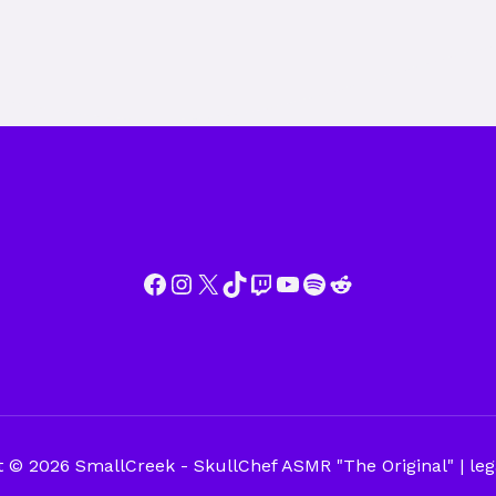
Facebook
Instagram
X
TikTok
Twitch
YouTube
Spotify
Reddit
 © 2026 SmallCreek - SkullChef ASMR "The Original" | leg